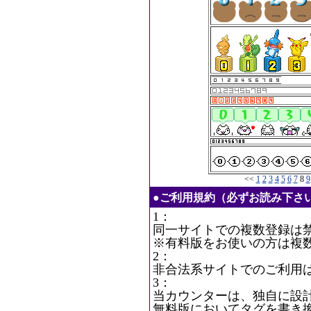
<<
1
2
3
4
5
6
7
8
9
●ご利用規約（必ずお読み下さ
1：
同一サイトでの複数登録は
※有料版をお使いの方は複
2：
非合法系サイトでのご利用
3：
当カウンターは、独自に設
無料版においてタグを書き