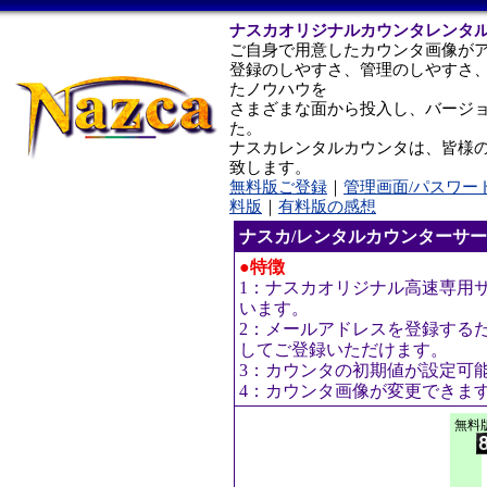
ナスカオリジナルカウンタレンタ
ご自身で用意したカウンタ画像が
登録のしやすさ、管理のしやすさ
たノウハウを
さまざまな面から投入し、バージ
た。
ナスカレンタルカウンタは、皆様
致します。
無料版ご登録
｜
管理画面/パスワー
料版
｜
有料版の感想
ナスカ/レンタルカウンターサ
●特徴
1：ナスカオリジナル高速専用
います。
2：メールアドレスを登録する
してご登録いただけます。
3：カウンタの初期値が設定可
4：カウンタ画像が変更できま
無料