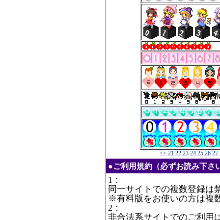
<<
21
22
23
24
25
26
27
●ご利用規約（必ずお読み下さ
1：
同一サイトでの複数登録は
※有料版をお使いの方は複
2：
非合法系サイトでのご利用