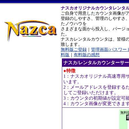
ナスカオリジナルカウンタレンタ
ご自身で用意したカウンタ画像が
登録のしやすさ、管理のしやすさ
たノウハウを
さまざまな面から投入し、バージ
た。
ナスカレンタルカウンタは、皆様
致します。
無料版ご登録
｜
管理画面/パスワー
料版
｜
有料版の感想
ナスカ/レンタルカウンターサ
●特徴
1：ナスカオリジナル高速専用
います。
2：メールアドレスを登録する
してご登録いただけます。
3：カウンタの初期値が設定可
4：カウンタ画像が変更できま
無料