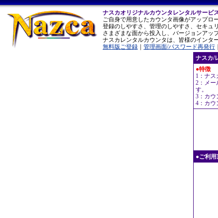
ナスカオリジナルカウンタレンタルサービ
ご自身で用意したカウンタ画像がアップロ
登録のしやすさ、管理のしやすさ、セキュ
さまざまな面から投入し、バージョンアッ
ナスカレンタルカウンタは、皆様のインタ
無料版ご登録
｜
管理画面/パスワード再発行
ナスカ/
●特徴
1：ナ
2：メ
す。
3：カ
4：カ
●ご利用頂