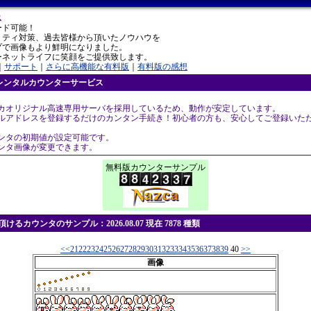
ス
ード可能！
リティ対策、過去皆様から頂いたノウハウを
プで画像もより鮮明になりました。
ーネットライフに笑顔をご提供致します。
｜
サポート
｜
さらに高機能な有料版
｜
有料版の感想
レンタルカウンターサービス
スカオリジナル高速専用サーバを採用しているため、動作が安定しています。
ールアドレスを登録するだけのカンタン手続き！初心者の方も、安心してご登録いた
ウンタの初期値が設定可能です。
ウンタ画像が変更できます。
無料版カウンターサンプル
けるカウンタのサンプル：2026.08.07 現在 7878 種類
<<
21
22
23
24
25
26
27
28
29
30
31
32
33
34
35
36
37
38
39
40
>>
画像