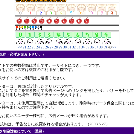
<<
21
22
23
24
25
26
27
28
29
30
31
32
33
34
35
36
37
38
39
40
>>
用規約（必ずお読み下さい。）
イトでの複数登録は禁止です。一サイトにつき、一つです。
版をお使いの方は複数のご利用が可能です。
系サイトでのご利用はご遠慮ください。
ンターは、独自に設計したオリジナルです。
においてタグを書き換えて広告ページへのリンクを消したり、バナーを外して
けを利用した場合、確認のチェックが入ります。
ンターは、未使用三週間にて自動消滅します。削除時のデータ保全に関しては
を持ちませんのでご注意下さい。
をお使いのユーザー様宛に、広告メールが届く場合があります。
規約は、予告なしに改変される場合があります。（2003.5.27）
ンタ削除対象について（重要）