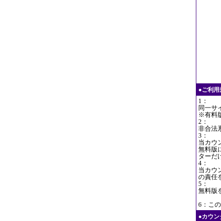
●ご利
1：
同一サ
※有料
2：
非合法
3：
当カウ
無料版
ターだ
4：
当カウ
の責任
5：
無料版
6：この
●カウ