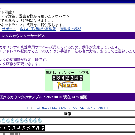
ス
ード可能！
リティ対策、過去皆様から頂いたノウハウを
プで画像もより鮮明になりました。
ーネットライフに笑顔をご提供致します。
｜
サポート
｜
さらに高機能な有料版
｜
有料版の感想
レンタルカウンターサービス
スカオリジナル高速専用サーバを採用しているため、動作が安定しています。
ールアドレスを登録するだけのカンタン手続き！初心者の方も、安心してご登録いた
ウンタの初期値が設定可能です。
ウンタ画像が変更できます。
無料版カウンターサンプル
けるカウンタのサンプル：2026.08.09 現在 7878 種類
<<
61
62
63
64
65
66
67
68
69
70
71
72
73
74
75
76
77
78
79
80
>>
画像