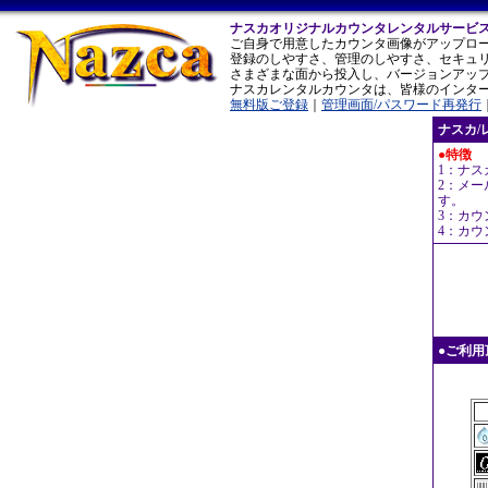
ナスカオリジナルカウンタレンタルサービ
ご自身で用意したカウンタ画像がアップロ
登録のしやすさ、管理のしやすさ、セキュ
さまざまな面から投入し、バージョンアッ
ナスカレンタルカウンタは、皆様のインタ
無料版ご登録
｜
管理画面/パスワード再発行
ナスカ/
●特徴
1：ナ
2：メ
す。
3：カ
4：カ
●ご利用頂