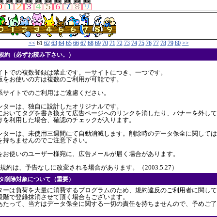
<<
61
62
63
64
65
66
67
68
69
70
71
72
73
74
75
76
77
78
79
80
>>
用規約（必ずお読み下さい。）
イトでの複数登録は禁止です。一サイトにつき、一つです。
版をお使いの方は複数のご利用が可能です。
系サイトでのご利用はご遠慮ください。
ンターは、独自に設計したオリジナルです。
においてタグを書き換えて広告ページへのリンクを消したり、バナーを外して
けを利用した場合、確認のチェックが入ります。
ンターは、未使用三週間にて自動消滅します。削除時のデータ保全に関しては
を持ちませんのでご注意下さい。
をお使いのユーザー様宛に、広告メールが届く場合があります。
規約は、予告なしに改変される場合があります。（2003.5.27）
ンタ削除対象について（重要）
ターは負荷を大量に消費するプログラムのため、規約違反のご利用者に関して
段階で登録抹消させて頂く場合もございます。
あたって、当方はデータ保全に関する一切の責任を持ちませんので、予めご了