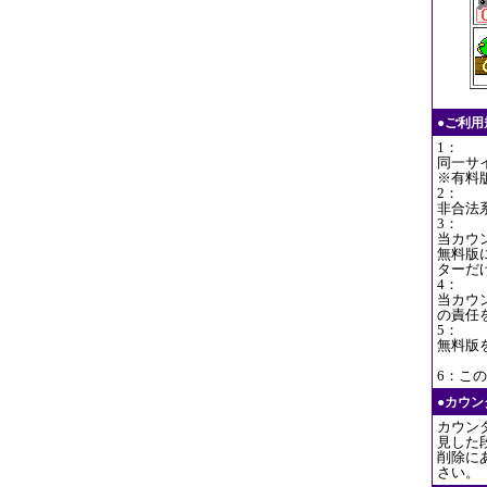
●ご利
1：
同一サ
※有料
2：
非合法
3：
当カウ
無料版
ターだ
4：
当カウ
の責任
5：
無料版
6：この
●カウ
カウン
見した
削除に
さい。