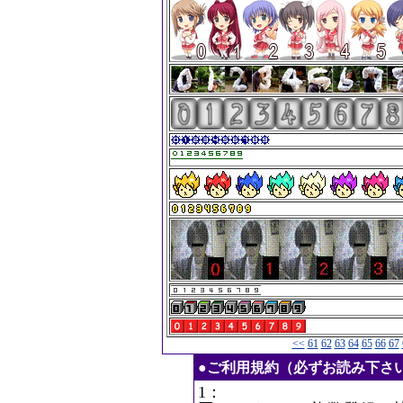
<<
61
62
63
64
65
66
67
●ご利用規約（必ずお読み下さ
1：