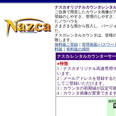
ナスカオリジナルカウンタレンタ
ご自身で用意したカウンタ画像が
登録のしやすさ、管理のしやすさ
たノウハウを
さまざまな面から投入し、バージ
た。
ナスカレンタルカウンタは、皆様
致します。
無料版ご登録
｜
管理画面/パスワー
料版
｜
有料版の感想
ナスカ/レンタルカウンターサ
●特徴
1：ナスカオリジナル高速専用
います。
2：メールアドレスを登録する
してご登録いただけます。
3：カウンタの初期値が設定可
4：カウンタ画像が変更できま
無料