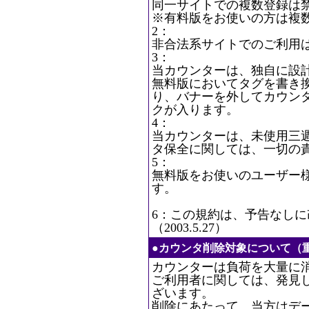
同一サイトでの複数登録は
※有料版をお使いの方は複
2：
非合法系サイトでのご利用
3：
当カウンターは、独自に設
無料版においてタグを書き
り、バナーを外してカウン
クが入ります。
4：
当カウンターは、未使用三
タ保全に関しては、一切の
5：
無料版をお使いのユーザー
す。
6：この規約は、予告なし
（2003.5.27）
●カウンタ削除対象について（
カウンターは負荷を大量に
ご利用者に関しては、発見
ざいます。
削除にあたって、当方はデ