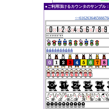
●ご利用頂けるカウンタのサンプル：2026.
<<
61
62
63
64
65
66
67
6