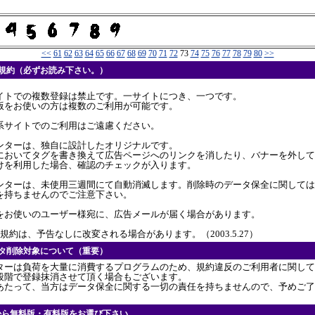
<<
61
62
63
64
65
66
67
68
69
70
71
72
73
74
75
76
77
78
79
80
>>
用規約（必ずお読み下さい。）
イトでの複数登録は禁止です。一サイトにつき、一つです。
版をお使いの方は複数のご利用が可能です。
系サイトでのご利用はご遠慮ください。
ンターは、独自に設計したオリジナルです。
においてタグを書き換えて広告ページへのリンクを消したり、バナーを外して
けを利用した場合、確認のチェックが入ります。
ンターは、未使用三週間にて自動消滅します。削除時のデータ保全に関しては
を持ちませんのでご注意下さい。
をお使いのユーザー様宛に、広告メールが届く場合があります。
規約は、予告なしに改変される場合があります。（2003.5.27）
ンタ削除対象について（重要）
ターは負荷を大量に消費するプログラムのため、規約違反のご利用者に関して
段階で登録抹消させて頂く場合もございます。
あたって、当方はデータ保全に関する一切の責任を持ちませんので、予めご了
から無料版・有料版をお選び下さい。