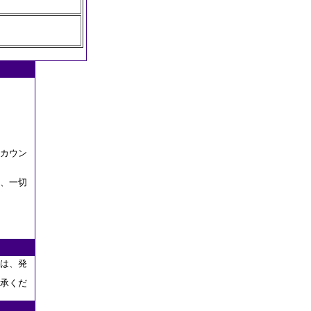
カウン
、一切
は、発
承くだ