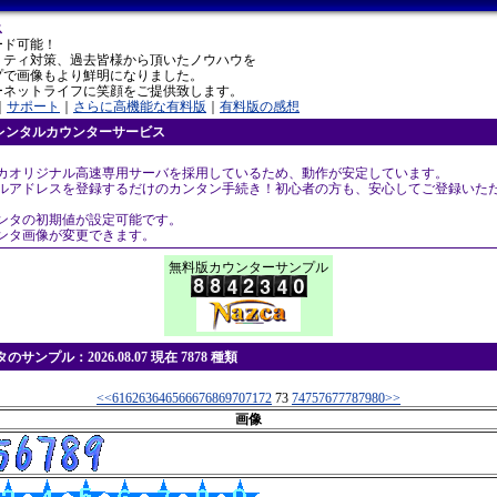
ス
ード可能！
リティ対策、過去皆様から頂いたノウハウを
プで画像もより鮮明になりました。
ーネットライフに笑顔をご提供致します。
｜
サポート
｜
さらに高機能な有料版
｜
有料版の感想
レンタルカウンターサービス
スカオリジナル高速専用サーバを採用しているため、動作が安定しています。
ールアドレスを登録するだけのカンタン手続き！初心者の方も、安心してご登録いた
ウンタの初期値が設定可能です。
ウンタ画像が変更できます。
無料版カウンターサンプル
ンプル：2026.08.07 現在 7878 種類
<<
61
62
63
64
65
66
67
68
69
70
71
72
73
74
75
76
77
78
79
80
>>
画像