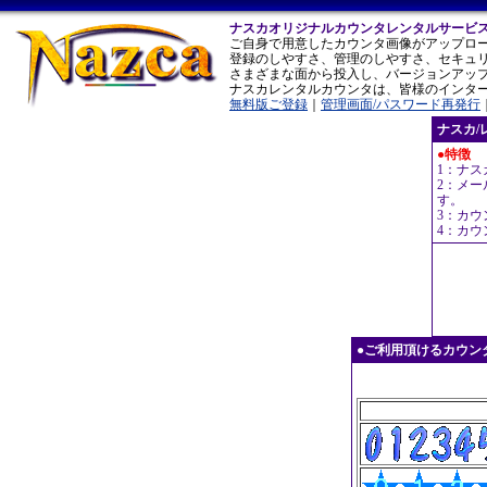
ナスカオリジナルカウンタレンタルサービ
ご自身で用意したカウンタ画像がアップロ
登録のしやすさ、管理のしやすさ、セキュ
さまざまな面から投入し、バージョンアッ
ナスカレンタルカウンタは、皆様のインタ
無料版ご登録
｜
管理画面/パスワード再発行
ナスカ/
●特徴
1：ナ
2：メ
す。
3：カ
4：カ
●ご利用頂けるカウンタのサ