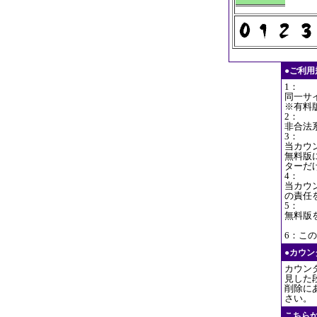
●ご利
1：
同一サ
※有料
2：
非合法
3：
当カウ
無料版
ターだ
4：
当カウ
の責任
5：
無料版
6：この
●カウ
カウン
見した
削除に
さい。
こちら