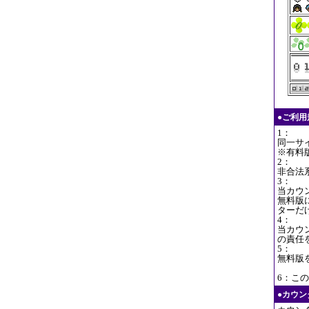
●ご利
1：
同一サ
※有料
2：
非合法
3：
当カウ
無料版
ターだ
4：
当カウ
の責任
5：
無料版
6：この
●カウ