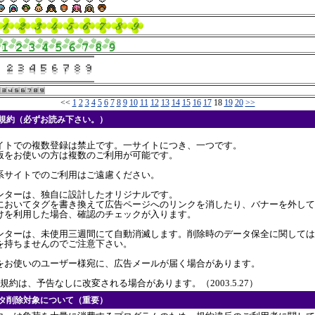
<<
1
2
3
4
5
6
7
8
9
10
11
12
13
14
15
16
17
18
19
20
>>
用規約（必ずお読み下さい。）
イトでの複数登録は禁止です。一サイトにつき、一つです。
版をお使いの方は複数のご利用が可能です。
系サイトでのご利用はご遠慮ください。
ンターは、独自に設計したオリジナルです。
においてタグを書き換えて広告ページへのリンクを消したり、バナーを外して
けを利用した場合、確認のチェックが入ります。
ンターは、未使用三週間にて自動消滅します。削除時のデータ保全に関しては
を持ちませんのでご注意下さい。
をお使いのユーザー様宛に、広告メールが届く場合があります。
規約は、予告なしに改変される場合があります。（2003.5.27）
ンタ削除対象について（重要）