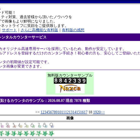
ス
ード可能！
リティ対策、過去皆様から頂いたノウハウを
プで画像もより鮮明になりました。
ーネットライフに笑顔をご提供致します。
｜
サポート
｜
さらに高機能な有料版
｜
有料版の感想
レンタルカウンターサービス
スカオリジナル高速専用サーバを採用しているため、動作が安定しています。
ールアドレスを登録するだけのカンタン手続き！初心者の方も、安心してご登録いた
ウンタの初期値が設定可能です。
ウンタ画像が変更できます。
無料版カウンターサンプル
けるカウンタのサンプル：2026.08.07 現在 7878 種類
<<
1
2
3
4
5
6
7
8
9
10
11
12
13
14
15
16
17
18
19
20
>>
画像