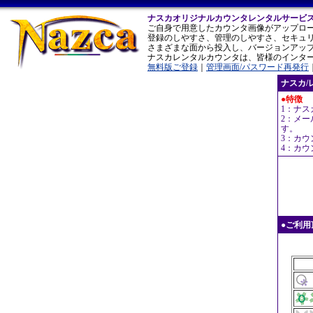
ナスカオリジナルカウンタレンタルサービ
ご自身で用意したカウンタ画像がアップロ
登録のしやすさ、管理のしやすさ、セキュ
さまざまな面から投入し、バージョンアッ
ナスカレンタルカウンタは、皆様のインタ
無料版ご登録
｜
管理画面/パスワード再発行
ナスカ/
●特徴
1：ナ
2：メ
す。
3：カ
4：カ
●ご利用頂