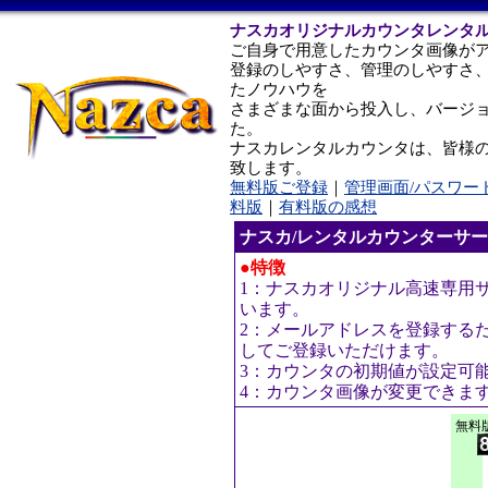
ナスカオリジナルカウンタレンタ
ご自身で用意したカウンタ画像が
登録のしやすさ、管理のしやすさ
たノウハウを
さまざまな面から投入し、バージ
た。
ナスカレンタルカウンタは、皆様
致します。
無料版ご登録
｜
管理画面/パスワー
料版
｜
有料版の感想
ナスカ/レンタルカウンターサ
●特徴
1：ナスカオリジナル高速専用
います。
2：メールアドレスを登録する
してご登録いただけます。
3：カウンタの初期値が設定可
4：カウンタ画像が変更できま
無料