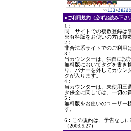
<<
1
2
3
4
5
6
7
8
9
●ご利用規約（必ずお読み下さ
1：
同一サイトでの複数登録は
※有料版をお使いの方は複
2：
非合法系サイトでのご利用
3：
当カウンターは、独自に設
無料版においてタグを書き
り、バナーを外してカウン
クが入ります。
4：
当カウンターは、未使用三
タ保全に関しては、一切の
5：
無料版をお使いのユーザー
す。
6：この規約は、予告なし
（2003.5.27）