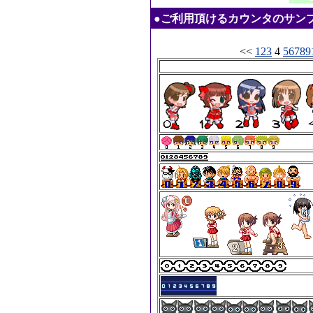
●ご利用頂けるカウンタのサンプル：20
<<
1
2
3
4
5
6
7
8
9