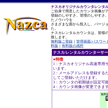
ナスカオリジナルカウンタレンタ
ご自身で用意したカウンタ画像が
登録のしやすさ、管理のしやすさ
たノウハウを
さまざまな面から投入し、バージ
た。
ナスカレンタルカウンタは、皆様
致します。
無料版ご登録
｜
管理画面/パスワー
料版
｜
有料版の感想
ナスカ/レンタルカウンターサ
●特徴
1：ナスカオリジナル高速専用
います。
2：メールアドレスを登録する
してご登録いただけます。
3：カウンタの初期値が設定可
4：カウンタ画像が変更できま
無料