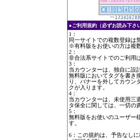
<<
1
2
3
4
5
6
7
8
9
●ご利用規約（必ずお読み下さ
1：
同一サイトでの複数登録は
※有料版をお使いの方は複
2：
非合法系サイトでのご利用
3：
当カウンターは、独自に設
無料版においてタグを書き
り、バナーを外してカウン
クが入ります。
4：
当カウンターは、未使用三
タ保全に関しては、一切の
5：
無料版をお使いのユーザー
す。
6：この規約は、予告なし