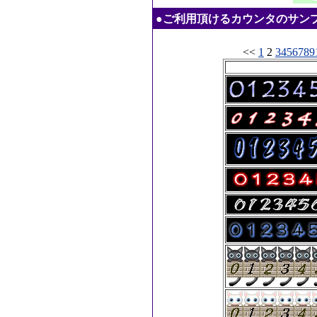
●ご利用頂けるカウンタのサンプル：20
<<
1
2
3
4
5
6
7
8
9