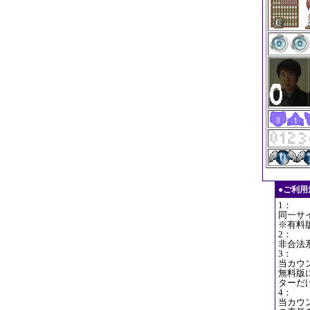
●ご利
1：
同一サ
※有料
2：
非合法
3：
当カウ
無料版
ターだ
4：
当カウ