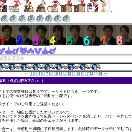
<<
1
2
3
4
5
6
7
8
9
10
11
12
13
14
15
16
17
18
19
20
>>
用規約（必ずお読み下さい。）
イトでの複数登録は禁止です。一サイトにつき、一つです。
版をお使いの方は複数のご利用が可能です。
系サイトでのご利用はご遠慮ください。
ンターは、独自に設計したオリジナルです。
においてタグを書き換えて広告ページへのリンクを消したり、バナーを外して
けを利用した場合、確認のチェックが入ります。
ンターは、未使用三週間にて自動消滅します。削除時のデータ保全に関しては