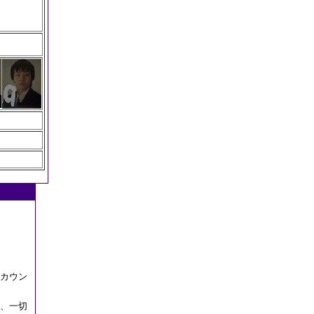
カウン
、一切