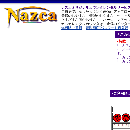
ナスカオリジナルカウンタレンタルサービ
ご自身で用意したカウンタ画像がアップロ
登録のしやすさ、管理のしやすさ、セキュ
さまざまな面から投入し、バージョンアッ
ナスカレンタルカウンタは、皆様のインタ
無料版ご登録
｜
管理画面/パスワード再発行
ナスカ/
●特徴
1：ナ
2：メ
す。
3：カ
4：カ
●ご利用頂ける