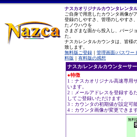
ナスカオリジナルカウンタレンタ
ご自身で用意したカウンタ画像が
登録のしやすさ、管理のしやすさ
たノウハウを
さまざまな面から投入し、バージ
た。
ナスカレンタルカウンタは、皆様
致します。
無料版ご登録
｜
管理画面/パスワー
料版
｜
有料版の感想
ナスカ/レンタルカウンターサ
●特徴
1：ナスカオリジナル高速専用
います。
2：メールアドレスを登録する
してご登録いただけます。
3：カウンタの初期値が設定可
4：カウンタ画像が変更できま
無料