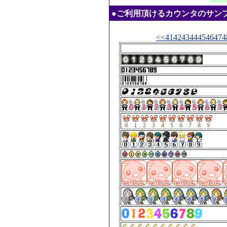
●ご利用頂けるカウンタのサンプル：20
<<
41
42
43
44
45
46
47
4