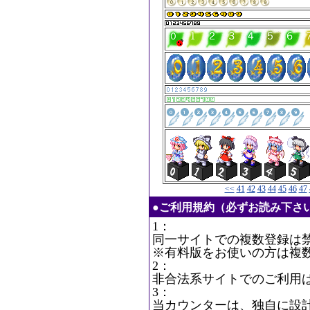
<<
41
42
43
44
45
46
47
●ご利用規約（必ずお読み下さ
1：
同一サイトでの複数登録は
※有料版をお使いの方は複
2：
非合法系サイトでのご利用
3：
当カウンターは、独自に設