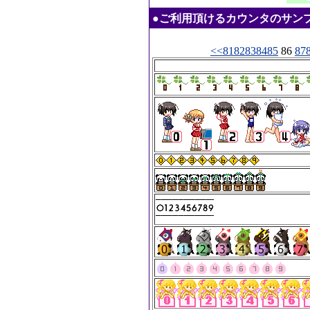
●ご利用頂けるカウンタのサンプル：20
<<
81
82
83
84
85
86
87