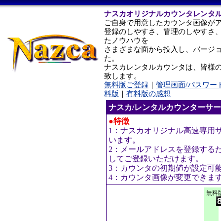
ナスカオリジナルカウンタレンタ
ご自身で用意したカウンタ画像が
登録のしやすさ、管理のしやすさ
たノウハウを
さまざまな面から投入し、バージ
た。
ナスカレンタルカウンタは、皆様
致します。
無料版ご登録
｜
管理画面/パスワー
料版
｜
有料版の感想
ナスカ/レンタルカウンターサ
●特徴
1：ナスカオリジナル高速専用
います。
2：メールアドレスを登録する
してご登録いただけます。
3：カウンタの初期値が設定可
4：カウンタ画像が変更できま
無料