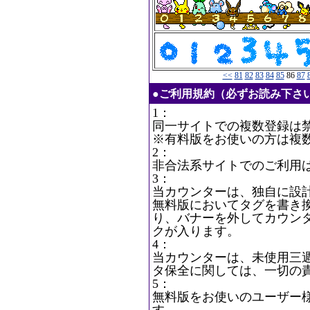
<<
81
82
83
84
85
86
87
●ご利用規約（必ずお読み下さ
1：
同一サイトでの複数登録は
※有料版をお使いの方は複
2：
非合法系サイトでのご利用
3：
当カウンターは、独自に設
無料版においてタグを書き
り、バナーを外してカウン
クが入ります。
4：
当カウンターは、未使用三
タ保全に関しては、一切の
5：
無料版をお使いのユーザー