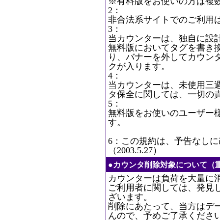
※有料版をお使いの方は複
2：
非合法系サイトでのご利用
3：
当カウンターは、独自に設
無料版においてタグを書き
り、バナーを外してカウン
クが入ります。
4：
当カウンターは、未使用三
タ保全に関しては、一切の
5：
無料版をお使いのユーザー
す。
6：この規約は、予告なし
（2003.5.27）
●カウンタ削除対象について（
カウンターは負荷を大量に
ご利用者に関しては、発見
ざいます。
削除にあたって、当方はデ
んので、予めご了承くださ