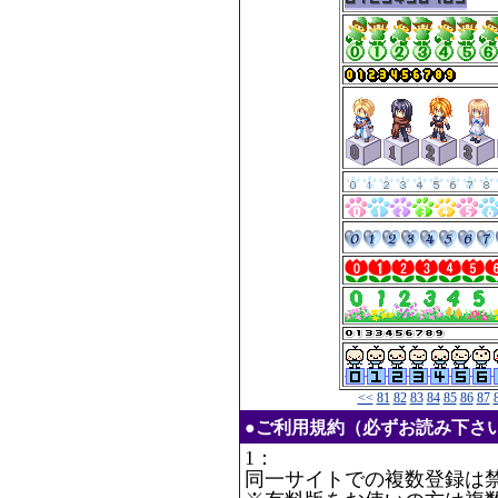
<<
81
82
83
84
85
86
87
●ご利用規約（必ずお読み下さ
1：
同一サイトでの複数登録は