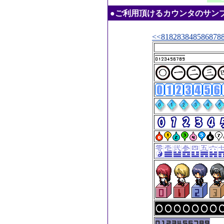
●ご利用頂けるカウンタのサンプル：20
<<
81
82
83
84
85
86
87
8