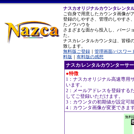
ナスカオリジナルカウンタレンタ
ご自身で用意したカウンタ画像が
登録のしやすさ、管理のしやすさ
たノウハウを
さまざまな面から投入し、バージ
た。
ナスカレンタルカウンタは、皆様
致します。
無料版ご登録
｜
管理画面/パスワー
料版
｜
有料版の感想
ナスカ/レンタルカウンターサ
●特徴
1：ナスカオリジナル高速専用
います。
2：メールアドレスを登録する
してご登録いただけます。
3：カウンタの初期値が設定可
4：カウンタ画像が変更できま
無料