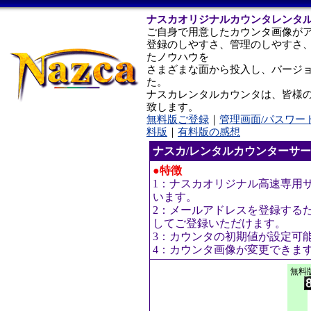
ナスカオリジナルカウンタレンタ
ご自身で用意したカウンタ画像が
登録のしやすさ、管理のしやすさ
たノウハウを
さまざまな面から投入し、バージ
た。
ナスカレンタルカウンタは、皆様
致します。
無料版ご登録
｜
管理画面/パスワー
料版
｜
有料版の感想
ナスカ/レンタルカウンターサ
●特徴
1：ナスカオリジナル高速専用
います。
2：メールアドレスを登録する
してご登録いただけます。
3：カウンタの初期値が設定可
4：カウンタ画像が変更できま
無料