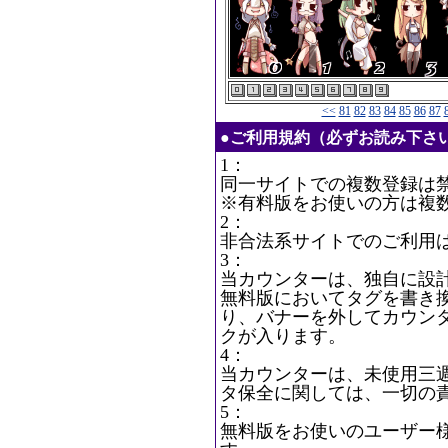
<<
81
82
83
84
85
86
87
●ご利用規約（必ずお読み下さ
1：
同一サイトでの複数登録は
※有料版をお使いの方は複
2：
非合法系サイトでのご利用
3：
当カウンターは、独自に設
無料版においてタグを書き
り、バナーを外してカウン
クが入ります。
4：
当カウンターは、未使用三
タ保全に関しては、一切の
5：
無料版をお使いのユーザー