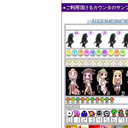
●ご利用頂けるカウンタのサンプル：20
<<
81
82
83
84
85
86
87
8