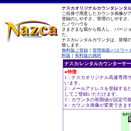
ナスカオリジナルカウンタレンタ
ご自身で用意したカウンタ画像が
登録のしやすさ、管理のしやすさ
たノウハウを
さまざまな面から投入し、バージ
た。
ナスカレンタルカウンタは、皆様
致します。
無料版ご登録
｜
管理画面/パスワー
料版
｜
有料版の感想
ナスカ/レンタルカウンターサ
●特徴
1：ナスカオリジナル高速専用
います。
2：メールアドレスを登録する
してご登録いただけます。
3：カウンタの初期値が設定可
4：カウンタ画像が変更できま
無料