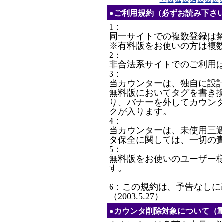
<<
81
82
83
84
85
86
87
●ご利用規約（必ずお読み下さ
1：
同一サイトでの複数登録は
※有料版をお使いの方は複
2：
非合法系サイトでのご利用
3：
当カウンターは、独自に設
無料版においてタグを書き
り、バナーを外してカウン
クが入ります。
4：
当カウンターは、未使用三
タ保全に関しては、一切の
5：
無料版をお使いのユーザー
す。
6：この規約は、予告なし
（2003.5.27）
●カウンタ削除対象について（