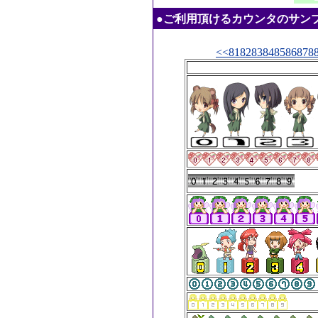
●ご利用頂けるカウンタのサンプル：20
<<
81
82
83
84
85
86
87
8