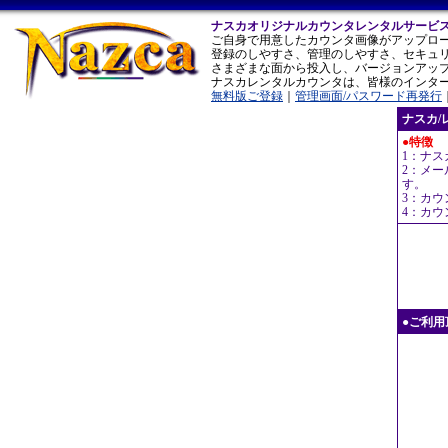
ナスカオリジナルカウンタレンタルサービ
ご自身で用意したカウンタ画像がアップロ
登録のしやすさ、管理のしやすさ、セキュ
さまざまな面から投入し、バージョンアッ
ナスカレンタルカウンタは、皆様のインタ
無料版ご登録
｜
管理画面/パスワード再発行
ナスカ/
●特徴
1：ナ
2：メ
す。
3：カ
4：カ
●ご利用頂