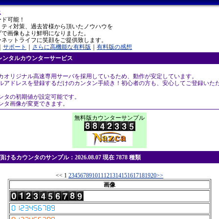
ス
ード可能！
リティ対策、過去皆様から頂いたノウハウを
プで画像もより鮮明になりました。
ーネットライフに笑顔をご提供致します。
｜
サポート
｜
さらに高機能な有料版
｜
有料版の感想
レンタルカウンターサービス
スカオリジナル高速専用サーバを採用しているため、動作が安定しています。
ールアドレスを登録するだけのカンタン手続き！初心者の方も、安心してご登録いた
ウンタの初期値が設定可能です。
ウンタ画像が変更できます。
無料版カウンターサンプル
けるカウンタのサンプル：2026.08.07 現在 7878 種類
<< 1
2
3
4
5
6
7
8
9
10
11
12
13
14
15
16
17
18
19
20
>>
画像