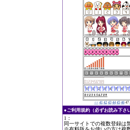
<<
41
42
43
44
45
46
47
●ご利用規約（必ずお読み下さ
1：
同一サイトでの複数登録は
※有料版をお使いの方は複