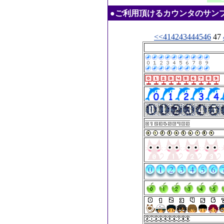
●ご利用頂けるカウンタのサンプル：20
<<
41
42
43
44
45
46
47