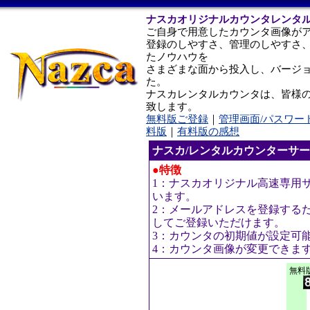
ナスカオリジナルカウンタレンタ
ご自身で用意したカウンタ画像が
登録のしやすさ、管理のしやすさ
たノウハウを
さまざまな面から投入し、バージ
た。
ナスカレンタルカウンタは、皆様
致します。
無料版ご登録
｜
管理画面/パスワー
料版
｜
有料版の感想
ナスカ/レンタルカウンターサ
●特徴
1：ナスカオリジナル高速専用
います。
2：メールアドレスを登録する
してご登録いただけます。
3：カウンタの初期値が設定可
4：カウンタ画像が変更できま
無料