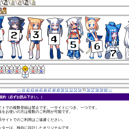
<<
41
42
43
44
45
46
47
48
49
50
51
52
53
54
55
56
57
58
59
60
>>
用規約（必ずお読み下さい。）
イトでの複数登録は禁止です。一サイトにつき、一つです。
版をお使いの方は複数のご利用が可能です。
系サイトでのご利用はご遠慮ください。
ンターは、独自に設計したオリジナルです。