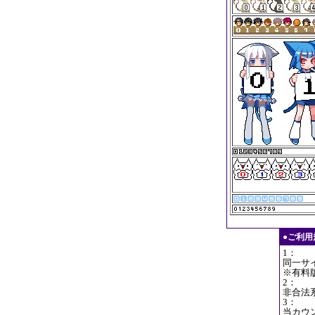
●ご利
1：
同一サ
※有料
2：
非合法
3：
当カウ