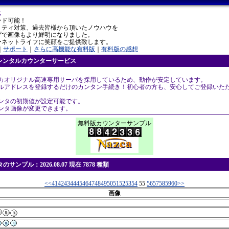
ス
ード可能！
リティ対策、過去皆様から頂いたノウハウを
プで画像もより鮮明になりました。
ーネットライフに笑顔をご提供致します。
｜
サポート
｜
さらに高機能な有料版
｜
有料版の感想
レンタルカウンターサービス
スカオリジナル高速専用サーバを採用しているため、動作が安定しています。
ールアドレスを登録するだけのカンタン手続き！初心者の方も、安心してご登録いた
ウンタの初期値が設定可能です。
ウンタ画像が変更できます。
無料版カウンターサンプル
ンプル：2026.08.07 現在 7878 種類
<<
41
42
43
44
45
46
47
48
49
50
51
52
53
54
55
56
57
58
59
60
>>
画像