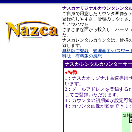
ナスカオリジナルカウンタレンタ
ご自身で用意したカウンタ画像が
登録のしやすさ、管理のしやすさ
たノウハウを
さまざまな面から投入し、バージ
た。
ナスカレンタルカウンタは、皆様
致します。
無料版ご登録
｜
管理画面/パスワー
料版
｜
有料版の感想
ナスカ/レンタルカウンターサ
●特徴
1：ナスカオリジナル高速専用
います。
2：メールアドレスを登録する
してご登録いただけます。
3：カウンタの初期値が設定可
4：カウンタ画像が変更できま
無料