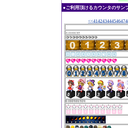
●ご利用頂けるカウンタのサンプル：20
<<
41
42
43
44
45
46
47
4