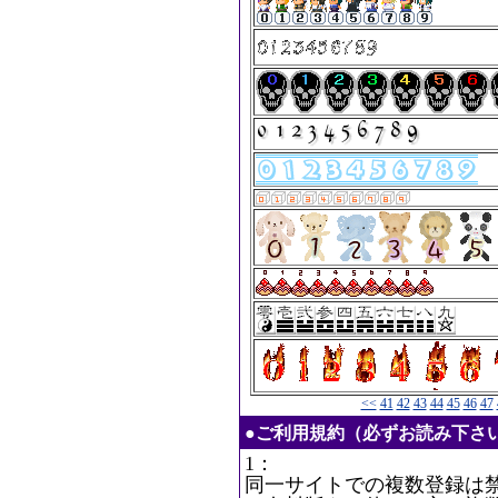
<<
41
42
43
44
45
46
47
●ご利用規約（必ずお読み下さ
1：
同一サイトでの複数登録は