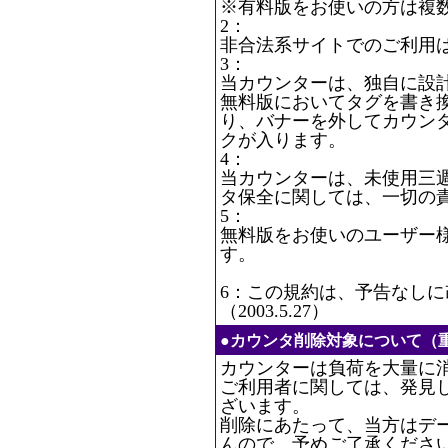
※有料版をお使いの方は複
2：
非合法系サイトでのご利用
3：
当カウンターは、独自に設
無料版においてタグを書き
り、バナーを外してカウン
クが入ります。
4：
当カウンターは、未使用三
タ保全に関しては、一切の
5：
無料版をお使いのユーザー
す。
6：この規約は、予告なし
（2003.5.27）
●カウンタ削除対象について（
カウンターは負荷を大量に
ご利用者に関しては、発見
ざいます。
削除にあたって、当方はデ
んので、予めご了承くださ