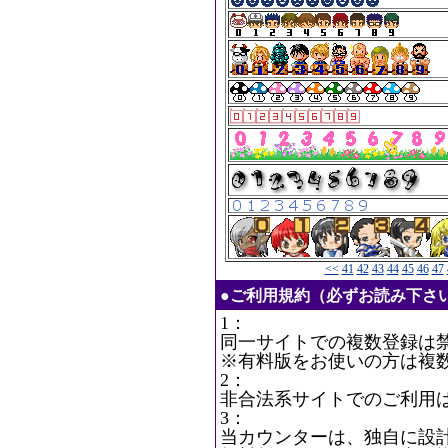
<<
41
42
43
44
45
46
47
●ご利用規約（必ずお読み下さ
1：
同一サイトでの複数登録は
※有料版をお使いの方は複
2：
非合法系サイトでのご利用
3：
当カウンターは、独自に設