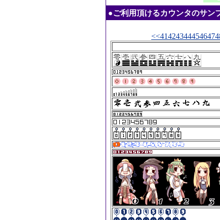
●ご利用頂けるカウンタのサンプル：20
<<
41
42
43
44
45
46
47
4