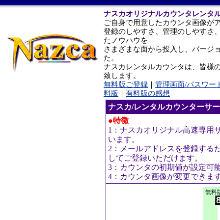
ナスカオリジナルカウンタレンタ
ご自身で用意したカウンタ画像が
登録のしやすさ、管理のしやすさ
たノウハウを
さまざまな面から投入し、バージ
た。
ナスカレンタルカウンタは、皆様
致します。
無料版ご登録
｜
管理画面/パスワー
料版
｜
有料版の感想
ナスカ/レンタルカウンターサ
●特徴
1：ナスカオリジナル高速専用
います。
2：メールアドレスを登録する
してご登録いただけます。
3：カウンタの初期値が設定可
4：カウンタ画像が変更できま
無料